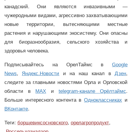
канадский. Они являются инвазивными —
чужеродными видами, агрессивно захватывающими
новые территории, вытесняющими местные
растения и нарушающими экосистему. Они опасны
для биоразнообразия, сельского хозяйства и
здоровья человека.
Подписывайтесь на ОрелТаймс в
Google
News
,
Яндекс.Новости
и на наш канал в
Дзен
,
следите за главными новостями Орла и Орловской
области в
MAX
и
telegram-канале Орёлтаймс
.
Больше интересного контента в
Одноклассниках
и
ВКонтакте
.
Теги:
борщевиксосновского
,
орелагропродукт
,
Россельхознадзор