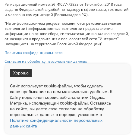
Регистрационный номер: ЭЛ ФС77-73833 от 19 октября 2018 года
выдано Федеральной службой по надзору в сфере связи, технологий
и массовых коммуникаций (Роскомнадзор РФ).
"На информационном ресурсе применяются рекомендательные
технологии (информационные технологии предоставления
информации на основе сбора, систематизации и анализа сведений,
относящихся к предпочтениям пользователей сети "Интернет",
находящихся на территории Российской Федерации)".
Политика конфиденциальности
Согласие на обработку персональных данных
Хорошо
При использовании любого материала с данного сайта гипер-ссылка
на Сетевое издание «ОрелТаймс» обязательна.
Сайт использует cookie-файлы, чтобы сделать
ваше пребывание на нем максимально удобным. К
cайту подключен сервис веб-аналитики Яндекс.
Ограниченная статистика посещаемости доступна на сайте
Метрика, использующий cookie-файлы. Оставаясь
Liveinternet.ru
. Подробная статистика для рекламодателей по запросу
на сайте, вы даете свое согласие на обработку
у менеджера.
персональных данных в порядке, указанном в
Реклама
Документы
О нас
Контакты
Политике конфиденциальности персональных
данных сайта