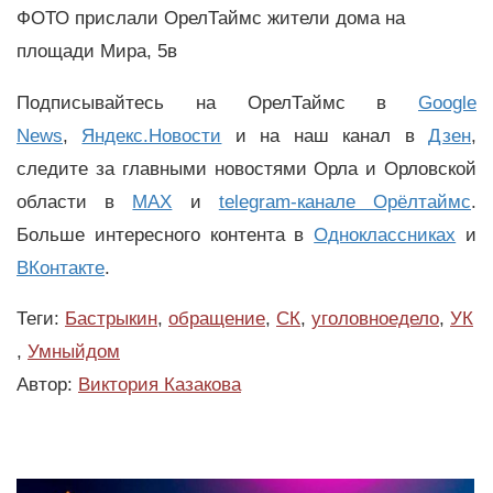
ФОТО прислали ОрелТаймс жители дома на
площади Мира, 5в
Подписывайтесь на ОрелТаймс в
Google
News
,
Яндекс.Новости
и на наш канал в
Дзен
,
следите за главными новостями Орла и Орловской
области в
MAX
и
telegram-канале Орёлтаймс
.
Больше интересного контента в
Одноклассниках
и
ВКонтакте
.
Теги:
Бастрыкин
,
обращение
,
СК
,
уголовноедело
,
УК
,
Умныйдом
Автор:
Виктория Казакова