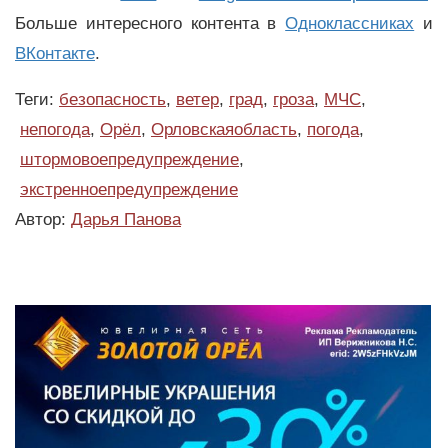
Больше интересного контента в
Одноклассниках
и
ВКонтакте
.
Теги:
безопасность
,
ветер
,
град
,
гроза
,
МЧС
,
непогода
,
Орёл
,
Орловскаяобласть
,
погода
,
штормовоепредупреждение
,
экстренноепредупреждение
Автор:
Дарья Панова