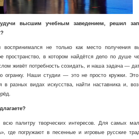
удучи высшим учебным заведением, решил зап
х?
 воспринимался не только как место получения в
ое пространство, в котором найдётся дело по душе ч
слом живёт потребность созидать, и наша задача — да
ю огранку. Наши студии — это не просто кружки. Это
я в разных видах искусства, найти наставника и, воз
ерёд.
длагаете?
 всю палитру творческих интересов. Для самых мал
, где погружают в песенные и игровые русские тра