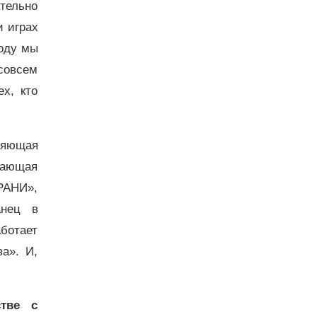
тельно
и играх
году мы
совсем
х, кто
няющая
отающая
ГРАНИ»,
анец в
аботает
а». И,
стве с