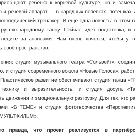
приобщают ребёнка к корневой культуре, но и замеча
 и речевой аппарат — в народных попевках, потешках 
логопедический тренажёр.
И ещё одна новость: в этом 
русско-народному танцу. Сейчас идёт подготовка, и 
едите за анонсами. Нам очень хочется, чтобы у те
ь своё пространство.
ения: студия музыкального театра «Сольвейг», соеди
о, и студия современного вокала «Новые Голоса», раб
 Пластическое развитие обеспечивают студия танца «
 технику и выразительность, и студия досуга «Т
ть движения и эмоциональную разгрузку. Для тех, кто р
ечи «В ТЕМЕ» и студия фототворчества «Перспектив
К-МУЛЬТФИЛЬМ».
о правда, что проект реализуется в партнёр