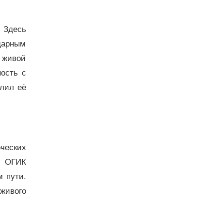
 Здесь
дарным
 живой
ость с
елил её
ческих
. ОГИК
м пути.
живого