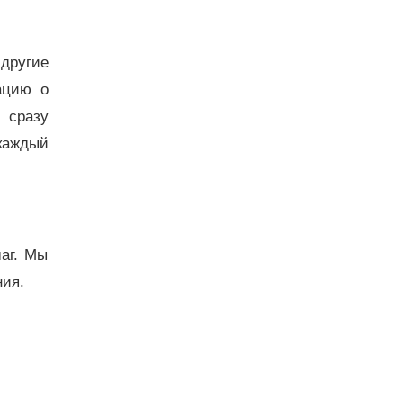
 другие
ацию о
 сразу
каждый
аг. Мы
ния.