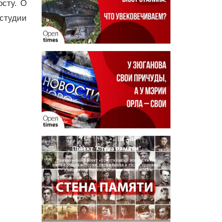
сту. О
 студии