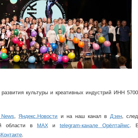
 развития культуры и креативных индустрий ИНН 5700
 News
,
Яндекс.Новости
и на наш канал в
Дзен
, сле
ой области в
MAX
и
telegram-канале Орёлтаймс
. 
Контакте
.