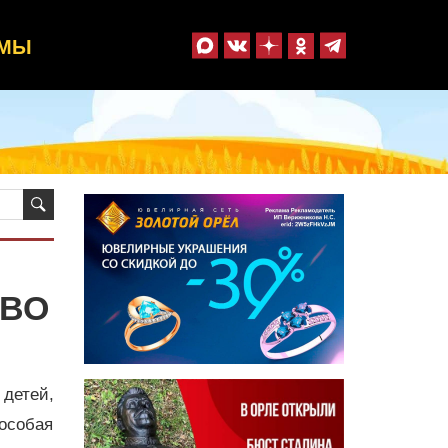
ММЫ
ТВО
 детей,
особая