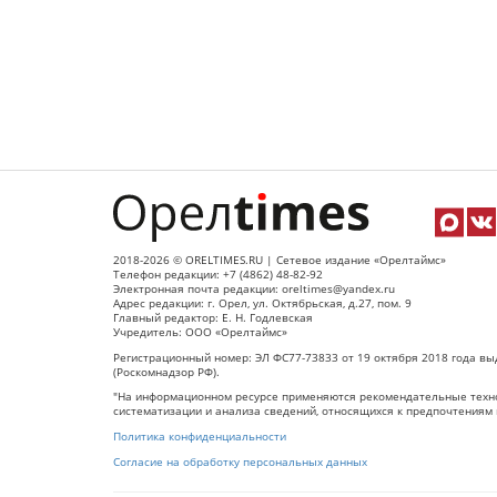
2018-2026 © ORELTIMES.RU | Сетевое издание «Орелтаймс»
Телефон редакции: +7 (4862) 48-82-92
Электронная почта редакции: oreltimes@yandex.ru
Адрес редакции: г. Орел, ул. Октябрьская, д.27, пом. 9
Главный редактор: Е. Н. Годлевская
Учредитель: ООО «Орелтаймс»
Регистрационный номер: ЭЛ ФС77-73833 от 19 октября 2018 года вы
(Роскомнадзор РФ).
"На информационном ресурсе применяются рекомендательные техно
систематизации и анализа сведений, относящихся к предпочтениям 
Политика конфиденциальности
Согласие на обработку персональных данных