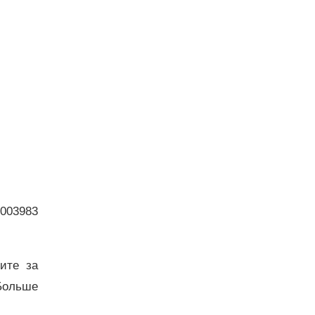
003983
дите за
Больше