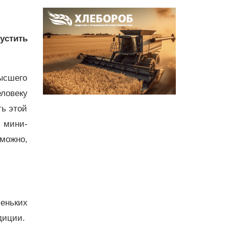
устить
ысшего
еловеку
ть этой
 мини-
можно,
еньких
диции.