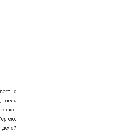
вает о
, цель
лавляют
ергею,
м деле?