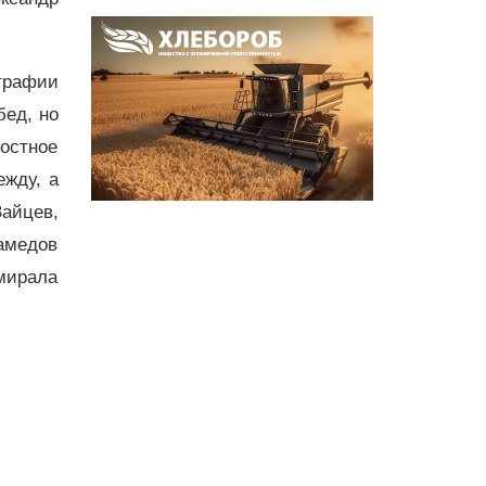
графии
бед, но
лостное
ежду, а
айцев,
амедов
мирала