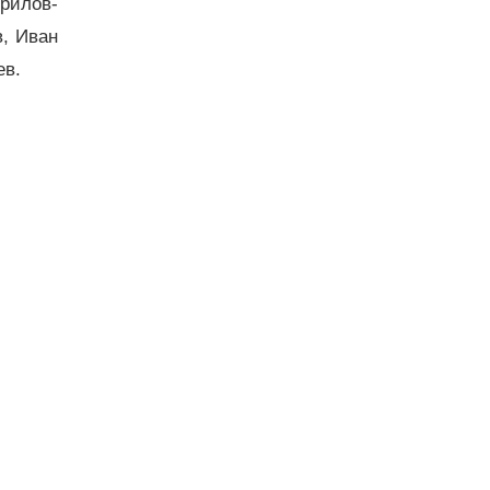
рилов-
в, Иван
ев.