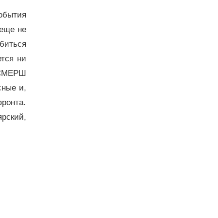
обытия
 еще не
биться
ется ни
 СМЕРШ
сные и,
ронта.
рский,