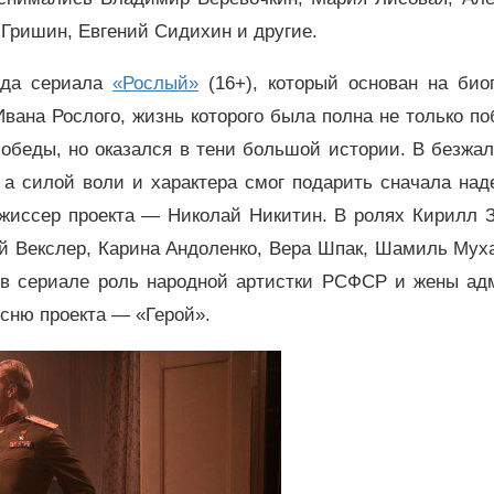
 Гришин, Евгений Сидихин и другие.
ода сериала
«Рослый»
(16+), который основан на био
вана Рослого, жизнь которого была полна не только по
обеды, но оказался в тени большой истории. В безжа
а силой воли и характера смог подарить сначала над
ежиссер проекта — Николай Никитин. В ролях Кирилл З
ей Векслер, Карина Андоленко, Вера Шпак, Шамиль Мух
а в сериале роль народной артистки РСФСР и жены ад
есню проекта — «Герой».