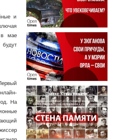
йные и
ключая
 в мае
 будут
Первый
нлайн-
год. На
ионные
дающий
ежиссер
ксандр