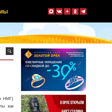
ММЫ
и НМГ)
лы как