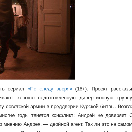
еть сериал
«По следу зверя»
(16+). Проект рассказы
живают хорошо подготовленную диверсионную группу
у советской армии в преддверии Курской битвы. Возг
многие годы тянется конфликт: Андрей не доверяет С
по мнению Андрея, — двойной агент. Так ли это на само