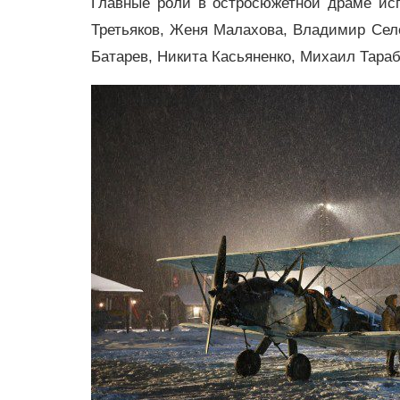
Главные роли в остросюжетной драме ис
Третьяков, Женя Малахова, Владимир Селе
Батарев, Никита Касьяненко, Михаил Тараб