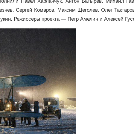
полнили Павел Харланчук, Антон Батырев, Михаил Гав
знев, Сергей Комаров, Максим Щеголев, Олег Тактаро
укин. Режиссеры проекта — Петр Амелин и Алексей Гус