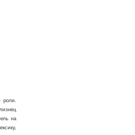
 роли.
близнец
тель на
ексику,