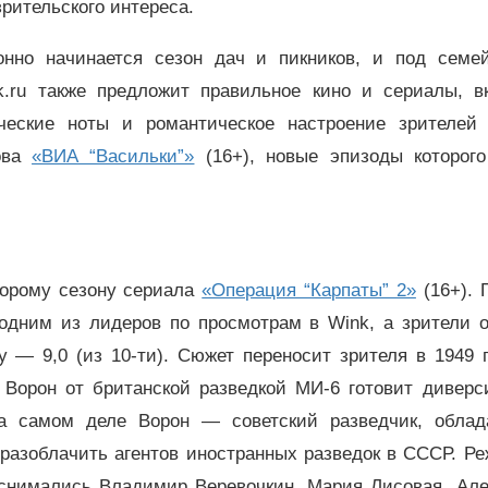
зрительского интереса.
онно начинается сезон дач и пикников, и под семе
.ru также предложит правильное кино и сериалы, в
ческие ноты и романтическое настроение зрителей
кова
«ВИА “Васильки”»
(16+), новые эпизоды которого
торому сезону сериала
«Операция “Карпаты” 2»
(16+). 
 одним из лидеров по просмотрам в Wink, а зрители о
 — 9,0 (из 10-ти). Сюжет переносит зрителя в 1949 
т Ворон от британской разведкой МИ-6 готовит диверс
на самом деле Ворон — советский разведчик, обла
разоблачить агентов иностранных разведок в СССР. Р
 снимались Владимир Веревочкин, Мария Лисовая, Але