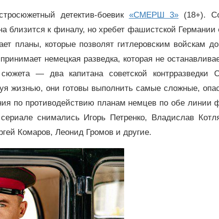
стросюжетный детектив-боевик
«СМЕРШ 3»
(18+). С
на близится к финалу, но хребет фашистской Германии
ет планы, которые позволят гитлеровским войскам до
принимает немецкая разведка, которая не останавлива
е сюжета — два капитана советской контрразведки
уя жизнью, они готовы выполнить самые сложные, опа
ния по противодействию планам немцев по обе линии ф
сериале снимались Игорь Петренко, Владислав Котля
гей Комаров, Леонид Громов и другие.