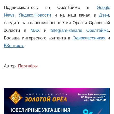
Подписывайтесь на ОрелТаймс в
Google
News
,
Яндекс.Новости
и на наш канал в
Дзен
,
следите за главными новостями Орла и Орловской
области в
MAX
и
telegram-канале Орёлтаймс
.
Больше интересного контента в
Одноклассниках
и
ВКонтакте
.
Автор:
Партнёры