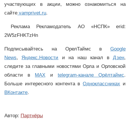
участвующих в акции, можно ознакомиться на
сайте
vamprivet.ru
.
Реклама Рекламодатель АО «НСПК» erid:
2W5zFHKTzHn
Подписывайтесь на ОрелТаймс в
Google
News
,
Яндекс.Новости
и на наш канал в
Дзен
,
следите за главными новостями Орла и Орловской
области в
MAX
и
telegram-канале Орёлтаймс
.
Больше интересного контента в
Одноклассниках
и
ВКонтакте
.
Автор:
Партнёры