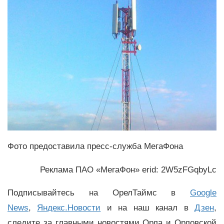
Фото предоставила пресс-служба МегаФона
Реклама ПАО «МегаФон» erid: 2W5zFGqbyLc
Подписывайтесь на ОрелТаймс в
Google
News
,
Яндекс.Новости
и на наш канал в
Дзен
,
следите за главными новостями Орла и Орловской