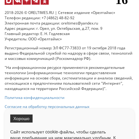
2018-2026 © ORELTIMES.RU | Сетевое издание «Орелтаймс»
Телефон редакции: +7 (4862) 48-82-92
Электронная почта редакции: oreltimes@yandex.ru
Адрес редакции: г. Орел, ул. Октябрьская, д.27, пом. 9
Главный редактор: Е. Н. Годлевская
Учредитель: ООО «Орелтаймс»
Регистрационный номер: ЭЛ ФС77-73833 от 19 октября 2018 года
выдано Федеральной службой по надзору в сфере связи, технологий
и массовых коммуникаций (Роскомнадзор РФ).
"На информационном ресурсе применяются рекомендательные
технологии (информационные технологии предоставления
информации на основе сбора, систематизации и анализа сведений,
относящихся к предпочтениям пользователей сети "Интернет",
находящихся на территории Российской Федерации)".
Политика конфиденциальности
Согласие на обработку персональных данных
Хорошо
При использовании любого материала с данного сайта гипер-ссылка
на Сетевое издание «ОрелТаймс» обязательна.
Сайт использует cookie-файлы, чтобы сделать
ваше пребывание на нем максимально удобным. К