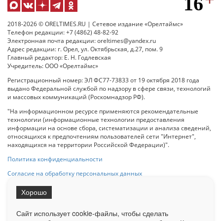
2018-2026 © ORELTIMES.RU | Сетевое издание «Орелтаймс»
Телефон редакции: +7 (4862) 48-82-92
Электронная почта редакции: oreltimes@yandex.ru
Адрес редакции: г. Орел, ул. Октябрьская, д.27, пом. 9
Главный редактор: Е. Н. Годлевская
Учредитель: ООО «Орелтаймс»
Регистрационный номер: ЭЛ ФС77-73833 от 19 октября 2018 года
выдано Федеральной службой по надзору в сфере связи, технологий
и массовых коммуникаций (Роскомнадзор РФ).
"На информационном ресурсе применяются рекомендательные
технологии (информационные технологии предоставления
информации на основе сбора, систематизации и анализа сведений,
относящихся к предпочтениям пользователей сети "Интернет",
находящихся на территории Российской Федерации)".
Политика конфиденциальности
Согласие на обработку персональных данных
Хорошо
При использовании любого материала с данного сайта гипер-ссылка
на Сетевое издание «ОрелТаймс» обязательна.
Сайт использует cookie-файлы, чтобы сделать