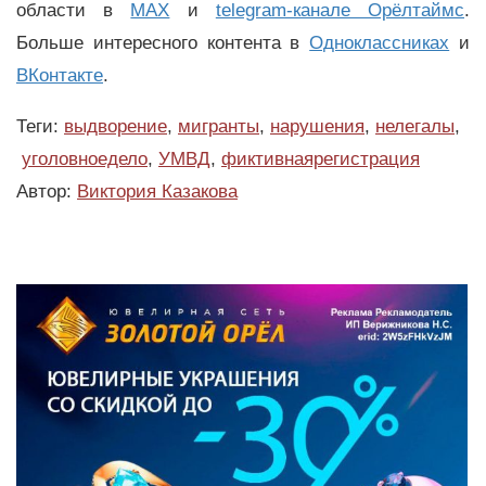
области в
MAX
и
telegram-канале Орёлтаймс
.
Больше интересного контента в
Одноклассниках
и
ВКонтакте
.
Теги:
выдворение
,
мигранты
,
нарушения
,
нелегалы
,
уголовноедело
,
УМВД
,
фиктивнаярегистрация
Автор:
Виктория Казакова