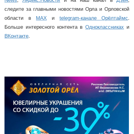
News
,
Яндекс.Новости
и на наш канал в
Дзен
,
следите за главными новостями Орла и Орловской
области в
MAX
и
telegram-канале Орёлтаймс
.
Больше интересного контента в
Одноклассниках
и
ВКонтакте
.