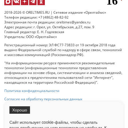
2018-2026 © ORELTIMES.RU | Сетевое издание «Орелтаймс»
Телефон редакции: +7 (4862) 48-82-92
Электронная почта редакции: oreltimes@yandex.ru
Адрес редакции: г. Орел, ул. Октябрьская, д.27, пом. 9
Главный редактор: Е. Н. Годлевская
Учредитель: ООО «Орелтаймс»
Регистрационный номер: ЭЛ ФС77-73833 от 19 октября 2018 года
выдано Федеральной службой по надзору в сфере связи, технологий
и массовых коммуникаций (Роскомнадзор РФ).
"На информационном ресурсе применяются рекомендательные
технологии (информационные технологии предоставления
информации на основе сбора, систематизации и анализа сведений,
относящихся к предпочтениям пользователей сети "Интернет",
находящихся на территории Российской Федерации)".
Политика конфиденциальности
Согласие на обработку персональных данных
Хорошо
При использовании любого материала с данного сайта гипер-ссылка
на Сетевое издание «ОрелТаймс» обязательна.
Сайт использует cookie-файлы, чтобы сделать
ваше пребывание на нем максимально удобным. К