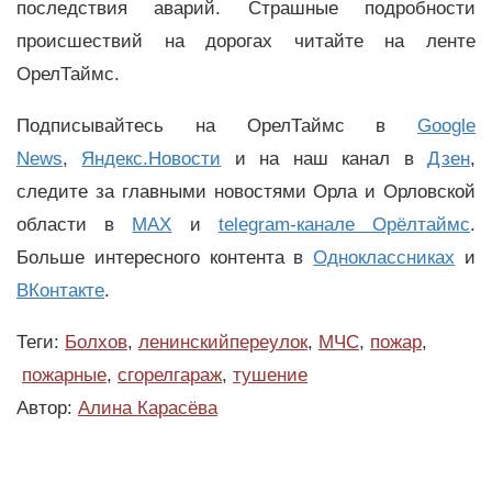
последствия аварий. Страшные подробности
происшествий на дорогах читайте на ленте
ОрелТаймс.
Подписывайтесь на ОрелТаймс в
Google
News
,
Яндекс.Новости
и на наш канал в
Дзен
,
следите за главными новостями Орла и Орловской
области в
MAX
и
telegram-канале Орёлтаймс
.
Больше интересного контента в
Одноклассниках
и
ВКонтакте
.
Теги:
Болхов
,
ленинскийпереулок
,
МЧС
,
пожар
,
пожарные
,
сгорелгараж
,
тушение
Автор:
Алина Карасёва