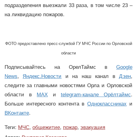
подразделения выезжали 33 раза, в том числе 23 –
на ликвидацию пожаров.
ФОТО предоставлено пресс-службой ГУ МЧС России по Орловской
области
Подписывайтесь на ОрелТаймс в
Google
News
,
Яндекс.Новости
и на наш канал в
Дзен
,
следите за главными новостями Орла и Орловской
области в
MAX
и
telegram-канале Орёлтаймс
.
Больше интересного контента в
Одноклассниках
и
ВКонтакте
.
Теги:
МЧС
,
общежитие
,
пожар
,
эвакуация