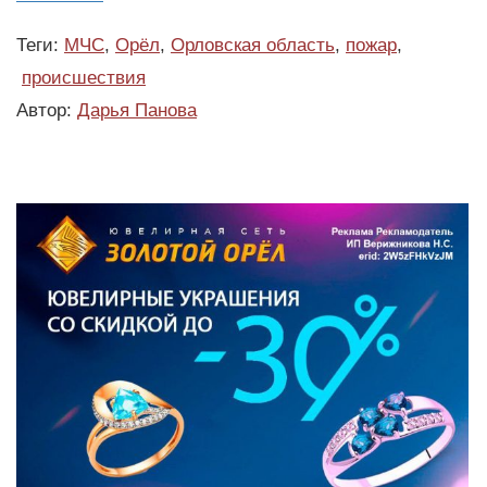
Теги:
МЧС
,
Орёл
,
Орловская область
,
пожар
,
происшествия
Автор:
Дарья Панова