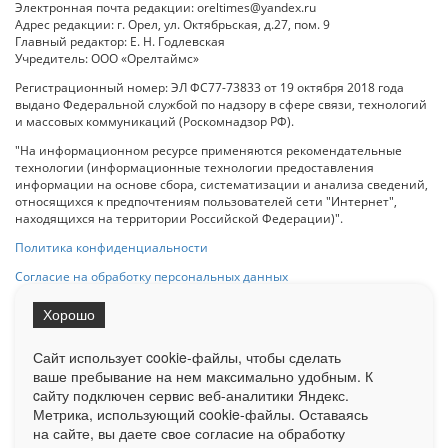
Электронная почта редакции: oreltimes@yandex.ru
Адрес редакции: г. Орел, ул. Октябрьская, д.27, пом. 9
Главный редактор: Е. Н. Годлевская
Учредитель: ООО «Орелтаймс»
Регистрационный номер: ЭЛ ФС77-73833 от 19 октября 2018 года
выдано Федеральной службой по надзору в сфере связи, технологий
и массовых коммуникаций (Роскомнадзор РФ).
"На информационном ресурсе применяются рекомендательные
технологии (информационные технологии предоставления
информации на основе сбора, систематизации и анализа сведений,
относящихся к предпочтениям пользователей сети "Интернет",
находящихся на территории Российской Федерации)".
Политика конфиденциальности
Согласие на обработку персональных данных
Хорошо
При использовании любого материала с данного сайта гипер-ссылка
на Сетевое издание «ОрелТаймс» обязательна.
Сайт использует cookie-файлы, чтобы сделать
ваше пребывание на нем максимально удобным. К
cайту подключен сервис веб-аналитики Яндекс.
Ограниченная статистика посещаемости доступна на сайте
Метрика, использующий cookie-файлы. Оставаясь
Liveinternet.ru
. Подробная статистика для рекламодателей по запросу
на сайте, вы даете свое согласие на обработку
у менеджера.