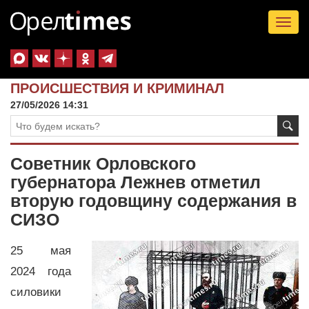
Tog
nav
ПРОИСШЕСТВИЯ И КРИМИНАЛ
27/05/2026 14:31
Советник Орловского
губернатора Лежнев отметил
вторую годовщину содержания в
СИЗО
25 мая
2024 года
силовики