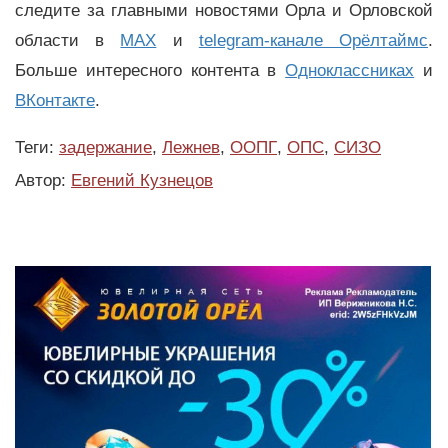
следите за главными новостями Орла и Орловской
области в
MAX
и
telegram-канале Орёлтаймс
.
Больше интересного контента в
Одноклассниках
и
ВКонтакте
.
Теги:
задержание
,
Лежнев
,
ООПГ
,
ОПС
,
СИЗО
Автор:
Евгений Кузнецов