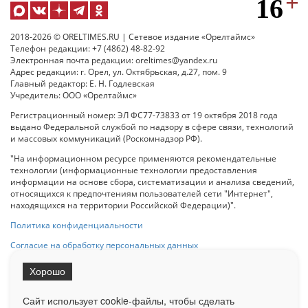
2018-2026 © ORELTIMES.RU | Сетевое издание «Орелтаймс»
Телефон редакции: +7 (4862) 48-82-92
Электронная почта редакции: oreltimes@yandex.ru
Адрес редакции: г. Орел, ул. Октябрьская, д.27, пом. 9
Главный редактор: Е. Н. Годлевская
Учредитель: ООО «Орелтаймс»
Регистрационный номер: ЭЛ ФС77-73833 от 19 октября 2018 года
выдано Федеральной службой по надзору в сфере связи, технологий
и массовых коммуникаций (Роскомнадзор РФ).
"На информационном ресурсе применяются рекомендательные
технологии (информационные технологии предоставления
информации на основе сбора, систематизации и анализа сведений,
относящихся к предпочтениям пользователей сети "Интернет",
находящихся на территории Российской Федерации)".
Политика конфиденциальности
Согласие на обработку персональных данных
Хорошо
При использовании любого материала с данного сайта гипер-ссылка
на Сетевое издание «ОрелТаймс» обязательна.
Сайт использует cookie-файлы, чтобы сделать