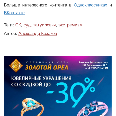
Больше интересного контента в
Одноклассниках
и
ВКонтакте
.
Теги:
СК
,
суд
,
татуировки
,
экстремизм
Автор:
Александр Казаков