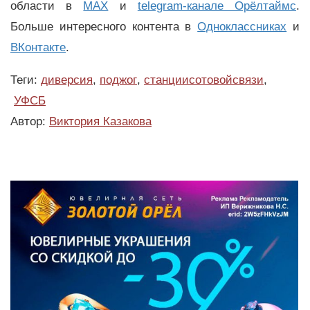
области в
MAX
и
telegram-канале Орёлтаймс
.
Больше интересного контента в
Одноклассниках
и
ВКонтакте
.
Теги:
диверсия
,
поджог
,
станциисотовойсвязи
,
УФСБ
Автор:
Виктория Казакова