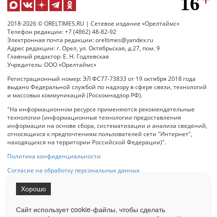
2018-2026 © ORELTIMES.RU | Сетевое издание «Орелтаймс»
Телефон редакции: +7 (4862) 48-82-92
Электронная почта редакции: oreltimes@yandex.ru
Адрес редакции: г. Орел, ул. Октябрьская, д.27, пом. 9
Главный редактор: Е. Н. Годлевская
Учредитель: ООО «Орелтаймс»
Регистрационный номер: ЭЛ ФС77-73833 от 19 октября 2018 года
выдано Федеральной службой по надзору в сфере связи, технологий
и массовых коммуникаций (Роскомнадзор РФ).
"На информационном ресурсе применяются рекомендательные
технологии (информационные технологии предоставления
информации на основе сбора, систематизации и анализа сведений,
относящихся к предпочтениям пользователей сети "Интернет",
находящихся на территории Российской Федерации)".
Политика конфиденциальности
Согласие на обработку персональных данных
Хорошо
При использовании любого материала с данного сайта гипер-ссылка
на Сетевое издание «ОрелТаймс» обязательна.
Сайт использует cookie-файлы, чтобы сделать