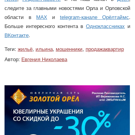
следите за главными новостями Орла и Орловской
области в
MAX
и
telegram-канале Орёлтаймс
.
Больше интересного контента в
Одноклассниках
и
ВКонтакте
.
Теги:
жильё
,
ильина
,
мошенники
,
продажаквартир
Автор:
Евгения Николаева