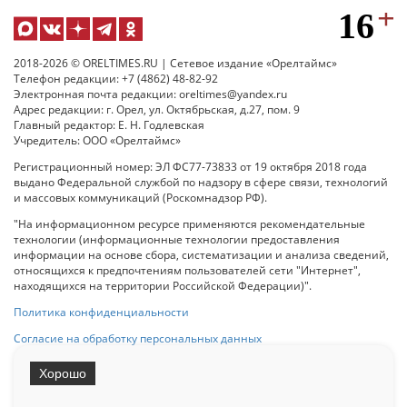
2018-2026 © ORELTIMES.RU | Сетевое издание «Орелтаймс»
Телефон редакции: +7 (4862) 48-82-92
Электронная почта редакции: oreltimes@yandex.ru
Адрес редакции: г. Орел, ул. Октябрьская, д.27, пом. 9
Главный редактор: Е. Н. Годлевская
Учредитель: ООО «Орелтаймс»
Регистрационный номер: ЭЛ ФС77-73833 от 19 октября 2018 года
выдано Федеральной службой по надзору в сфере связи, технологий
и массовых коммуникаций (Роскомнадзор РФ).
"На информационном ресурсе применяются рекомендательные
технологии (информационные технологии предоставления
информации на основе сбора, систематизации и анализа сведений,
относящихся к предпочтениям пользователей сети "Интернет",
находящихся на территории Российской Федерации)".
Политика конфиденциальности
Согласие на обработку персональных данных
Хорошо
При использовании любого материала с данного сайта гипер-ссылка
на Сетевое издание «ОрелТаймс» обязательна.