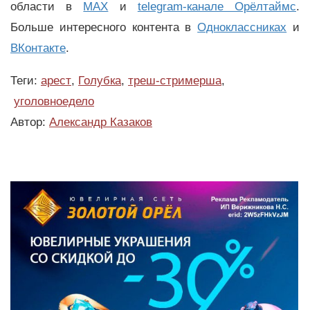
области в
MAX
и
telegram-канале Орёлтаймс
.
Больше интересного контента в
Одноклассниках
и
ВКонтакте
.
Теги:
арест
,
Голубка
,
треш-стримерша
,
уголовноедело
Автор:
Александр Казаков