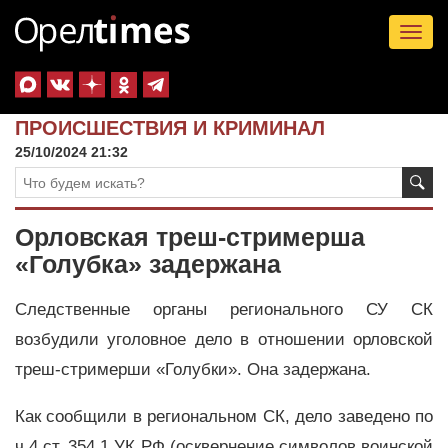
Tog
nav
ПРОИСШЕСТВИЯ И КРИМИНАЛ
25/10/2024 21:32
Орловская треш-стримерша
«Голубка» задержана
Следственные органы регионального СУ СК
возбудили уголовное дело в отношении орловской
треш-стримерши «Голубки». Она задержана.
Как сообщили в региональном СК, дело заведено по
ч.4 ст. 354.1 УК РФ (осквернение символов воинской