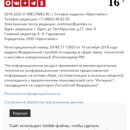
2018-2026 © ORELTIMES.RU | Сетевое издание «Орелтаймс»
Телефон редакции: +7 (4862) 48-82-92
Электронная почта редакции: oreltimes@yandex.ru
Адрес редакции: г. Орел, ул. Октябрьская, д.27, пом. 9
Главный редактор: Е. Н. Годлевская
Учредитель: ООО «Орелтаймс»
Регистрационный номер: ЭЛ ФС77-73833 от 19 октября 2018 года
выдано Федеральной службой по надзору в сфере связи, технологий
и массовых коммуникаций (Роскомнадзор РФ).
"На информационном ресурсе применяются рекомендательные
технологии (информационные технологии предоставления
информации на основе сбора, систематизации и анализа сведений,
относящихся к предпочтениям пользователей сети "Интернет",
находящихся на территории Российской Федерации)".
Политика конфиденциальности
Согласие на обработку персональных данных
Хорошо
При использовании любого материала с данного сайта гипер-ссылка
на Сетевое издание «ОрелТаймс» обязательна.
Сайт использует cookie-файлы, чтобы сделать