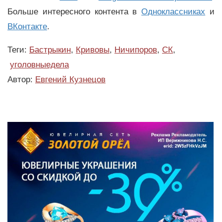
Больше интересного контента в
Одноклассниках
и
ВКонтакте
.
Теги:
Бастрыкин
,
Кривовы
,
Ничипоров
,
СК
,
уголовныедела
Автор:
Евгений Кузнецов