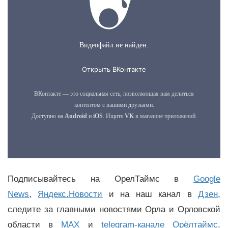
Подписывайтесь на ОрелТаймс в
Google
News
,
Яндекс.Новости
и на наш канал в
Дзен
,
следите за главными новостями Орла и Орловской
области в
MAX
и
telegram-канале Орёлтаймс
.