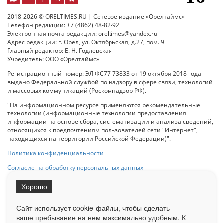
2018-2026 © ORELTIMES.RU | Сетевое издание «Орелтаймс»
Телефон редакции: +7 (4862) 48-82-92
Электронная почта редакции: oreltimes@yandex.ru
Адрес редакции: г. Орел, ул. Октябрьская, д.27, пом. 9
Главный редактор: Е. Н. Годлевская
Учредитель: ООО «Орелтаймс»
Регистрационный номер: ЭЛ ФС77-73833 от 19 октября 2018 года
выдано Федеральной службой по надзору в сфере связи, технологий
и массовых коммуникаций (Роскомнадзор РФ).
"На информационном ресурсе применяются рекомендательные
технологии (информационные технологии предоставления
информации на основе сбора, систематизации и анализа сведений,
относящихся к предпочтениям пользователей сети "Интернет",
находящихся на территории Российской Федерации)".
Политика конфиденциальности
Согласие на обработку персональных данных
Хорошо
При использовании любого материала с данного сайта гипер-ссылка
на Сетевое издание «ОрелТаймс» обязательна.
Сайт использует cookie-файлы, чтобы сделать
ваше пребывание на нем максимально удобным. К