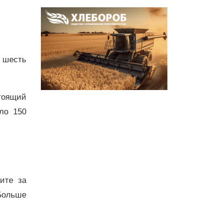
и шесть
тоящий
ло 150
дите за
Больше