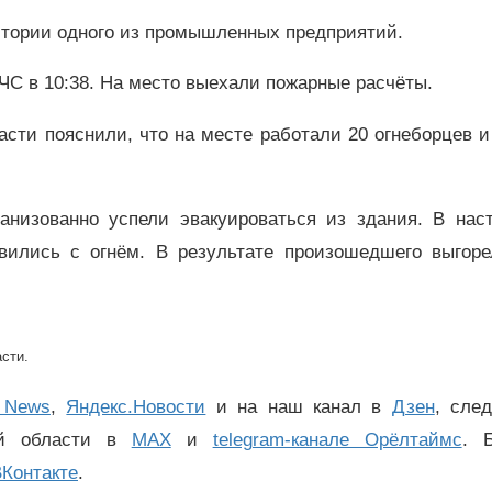
итории одного из промышленных предприятий.
ЧС в 10:38. На место выехали пожарные расчёты.
сти пояснили, что на месте работали 20 огнеборцев 
низованно успели эвакуироваться из здания. В нас
ились с огнём. В результате произошедшего выгоре
сти.
 News
,
Яндекс.Новости
и на наш канал в
Дзен
, сле
ой области в
MAX
и
telegram-канале Орёлтаймс
. 
Контакте
.