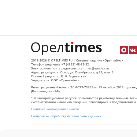
2018-2026 © ORELTIMES.RU | Сетевое издание «Орелтаймс»
Телефон редакции: +7 (4862) 48-82-92
Электронная почта редакции: oreltimes@yandex.ru
Адрес редакции: г. Орел, ул. Октябрьская, д.27, пом. 9
Главный редактор: Е. Н. Годлевская
Учредитель: ООО «Орелтаймс»
Регистрационный номер: ЭЛ ФС77-73833 от 19 октября 2018 года вы
(Роскомнадзор РФ).
"На информационном ресурсе применяются рекомендательные техно
систематизации и анализа сведений, относящихся к предпочтениям 
Политика конфиденциальности
Согласие на обработку персональных данных
При использовании любого материала с данного сайта гипер-ссылка