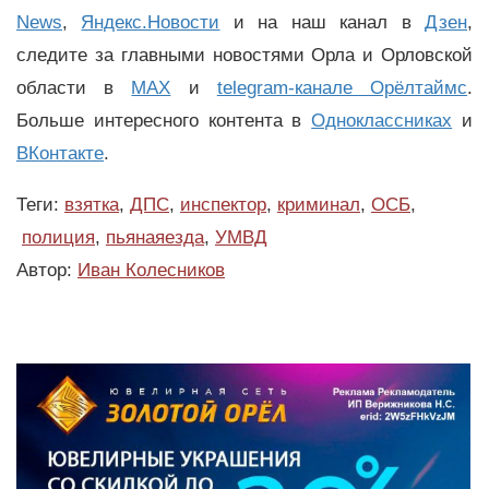
News
,
Яндекс.Новости
и на наш канал в
Дзен
,
следите за главными новостями Орла и Орловской
области в
MAX
и
telegram-канале Орёлтаймс
.
Больше интересного контента в
Одноклассниках
и
ВКонтакте
.
Теги:
взятка
,
ДПС
,
инспектор
,
криминал
,
ОСБ
,
полиция
,
пьянаяезда
,
УМВД
Автор:
Иван Колесников