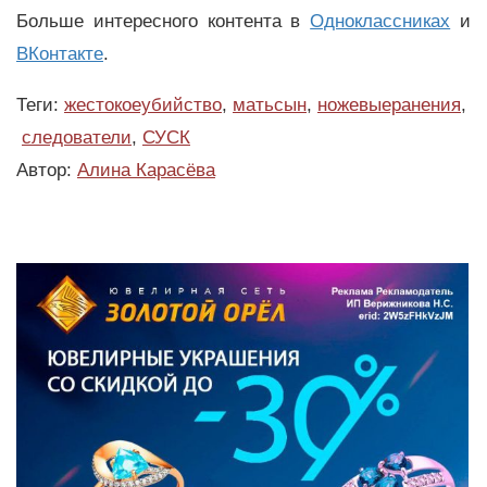
Больше интересного контента в
Одноклассниках
и
ВКонтакте
.
Теги:
жестокоеубийство
,
матьсын
,
ножевыеранения
,
следователи
,
СУСК
Автор:
Алина Карасёва