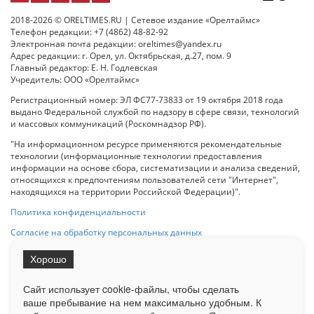
2018-2026 © ORELTIMES.RU | Сетевое издание «Орелтаймс»
Телефон редакции: +7 (4862) 48-82-92
Электронная почта редакции: oreltimes@yandex.ru
Адрес редакции: г. Орел, ул. Октябрьская, д.27, пом. 9
Главный редактор: Е. Н. Годлевская
Учредитель: ООО «Орелтаймс»
Регистрационный номер: ЭЛ ФС77-73833 от 19 октября 2018 года
выдано Федеральной службой по надзору в сфере связи, технологий
и массовых коммуникаций (Роскомнадзор РФ).
"На информационном ресурсе применяются рекомендательные
технологии (информационные технологии предоставления
информации на основе сбора, систематизации и анализа сведений,
относящихся к предпочтениям пользователей сети "Интернет",
находящихся на территории Российской Федерации)".
Политика конфиденциальности
Согласие на обработку персональных данных
Хорошо
При использовании любого материала с данного сайта гипер-ссылка
на Сетевое издание «ОрелТаймс» обязательна.
Сайт использует cookie-файлы, чтобы сделать
ваше пребывание на нем максимально удобным. К