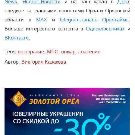
News
,
Яндекс.Новости
и на наш канал в
Дзен
,
следите за главными новостями Орла и Орловской
области в
MAX
и
telegram-канале Орёлтаймс
.
Больше интересного контента в
Одноклассниках
и
ВКонтакте
.
Теги:
возгорание
,
МЧС
,
пожар
,
спасение
Автор:
Виктория Казакова