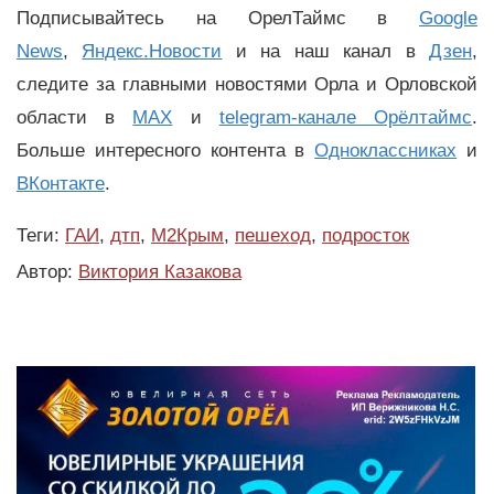
Подписывайтесь на ОрелТаймс в
Google
News
,
Яндекс.Новости
и на наш канал в
Дзен
,
следите за главными новостями Орла и Орловской
области в
MAX
и
telegram-канале Орёлтаймс
.
Больше интересного контента в
Одноклассниках
и
ВКонтакте
.
Теги:
ГАИ
,
дтп
,
М2Крым
,
пешеход
,
подросток
Автор:
Виктория Казакова