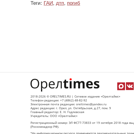
Теги:
ГАИ
,
дтп
,
погиб
2018-2026 © ORELTIMES.RU | Сетевое издание «Орелтаймс»
Телефон редакции: +7 (4862) 48-82-92
Электронная почта редакции: oreltimes@yandex.ru
Адрес редакции: г. Орел, ул. Октябрьская, д.27, пом. 9
Главный редактор: Е. Н. Годлевская
Учредитель: ООО «Орелтаймс»
Регистрационный номер: ЭЛ ФС77-73833 от 19 октября 2018 года вы
(Роскомнадзор РФ).
"На информационном ресурсе применяются рекомендательные техно