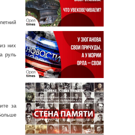
-летний
из них
а руль
дите за
Больше