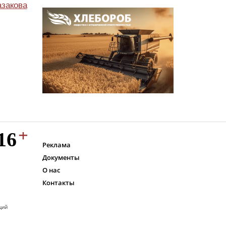
азакова
Реклама
Документы
О нас
Контакты
ций