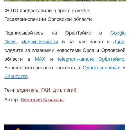
ФОТО предоставили в пресс-службе
Госавтоинспекции Орловской области
Подписывайтесь на ОрелТаймс в
Google
News
,
Яндекс.Новости
и на наш канал в
Дзен
,
следите за главными новостями Орла и Орловской
области в
MAX
и
telegram-канале Орёлтаймс
.
Больше интересного контента в
Одноклассниках
и
ВКонтакте
.
Теги:
водитель
,
ГАИ
,
дтп
,
погиб
Автор:
Виктория Казакова