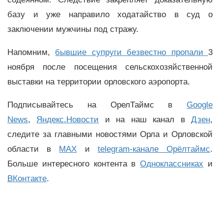
базу и уже направило ходатайство в суд о
заключении мужчины под стражу.
Напомним,
бывшие супруги безвестно пропали
3
ноября после посещения сельскохозяйственной
выставки на территории орловского аэропорта.
Подписывайтесь на ОрелТаймс в
Google
News
,
Яндекс.Новости
и на наш канал в
Дзен
,
следите за главными новостями Орла и Орловской
области в
MAX
и
telegram-канале Орёлтаймс
.
Больше интересного контента в
Одноклассниках
и
ВКонтакте
.