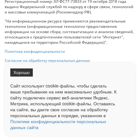
Регистрационный номер: ЭЛ ФС77-73833 от 19 октября 2018 года
выдано Федеральной службой по надзору в сфере связи, технологий
и массовых коммуникаций (Роскомнадзор РФ).
"На информационном ресурсе применяются рекомендательные
технологии (информационные технологии предоставления
информации на основе сбора, систематизации и анализа сведений,
относящихся к предпочтениям пользователей сети "Интернет",
находящихся на территории Российской Федерации)".
Политика конфиденциальности
Согласие на обработку персональных данных
Хорошо
При использовании любого материала с данного сайта гипер-ссылка
на Сетевое издание «ОрелТаймс» обязательна.
Сайт использует cookie-файлы, чтобы сделать
ваше пребывание на нем максимально удобным. К
cайту подключен сервис веб-аналитики Яндекс.
Ограниченная статистика посещаемости доступна на сайте
Метрика, использующий cookie-файлы. Оставаясь
Liveinternet.ru
. Подробная статистика для рекламодателей по запросу
на сайте, вы даете свое согласие на обработку
у менеджера.
персональных данных в порядке, указанном в
Реклама
Документы
О нас
Контакты
Политике конфиденциальности персональных
данных сайта