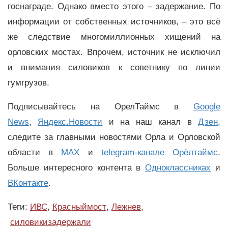
госнаграде. Однако вместо этого – задержание. По
информации от собственных источников, – это всё
же следствие многомиллионных хищений на
орловских мостах. Впрочем, источник не исключил
и внимания силовиков к советнику по линии
гумгрузов.
Подписывайтесь на ОрелТаймс в
Google
News
,
Яндекс.Новости
и на наш канал в
Дзен
,
следите за главными новостями Орла и Орловской
области в
MAX
и
telegram-канале Орёлтаймс
.
Больше интересного контента в
Одноклассниках
и
ВКонтакте
.
Теги:
ИВС
,
Красныймост
,
Лежнев
,
силовикизадержали