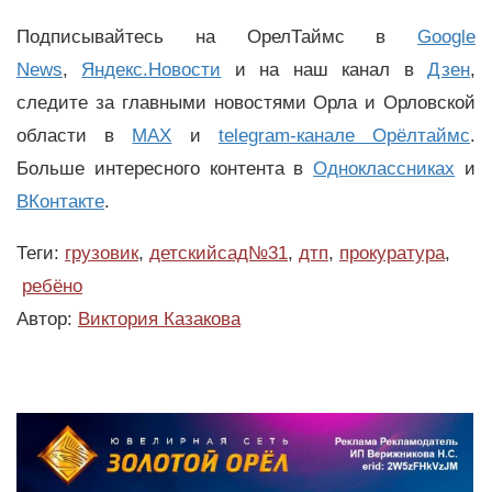
Подписывайтесь на ОрелТаймс в
Google
News
,
Яндекс.Новости
и на наш канал в
Дзен
,
следите за главными новостями Орла и Орловской
области в
MAX
и
telegram-канале Орёлтаймс
.
Больше интересного контента в
Одноклассниках
и
ВКонтакте
.
Теги:
грузовик
,
детскийсад№31
,
дтп
,
прокуратура
,
ребёно
Автор:
Виктория Казакова