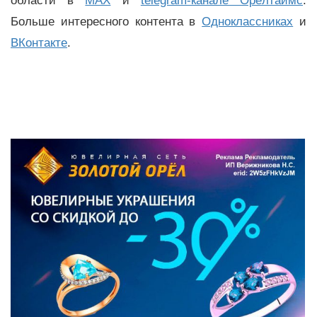
области в
MAX
и
telegram-канале Орёлтаймс
.
Больше интересного контента в
Одноклассниках
и
ВКонтакте
.