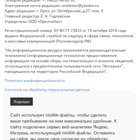
Телефон редакции: +7 (4862) 48-82-92
Электронная почта редакции: oreltimes@yandex.ru
Адрес редакции: г. Орел, ул. Октябрьская, д.27, пом. 9
Главный редактор: Е. Н. Годлевская
Учредитель: ООО «Орелтаймс»
Регистрационный номер: ЭЛ ФС77-73833 от 19 октября 2018 года
выдано Федеральной службой по надзору в сфере связи, технологий
и массовых коммуникаций (Роскомнадзор РФ).
"На информационном ресурсе применяются рекомендательные
технологии (информационные технологии предоставления
информации на основе сбора, систематизации и анализа сведений,
относящихся к предпочтениям пользователей сети "Интернет",
находящихся на территории Российской Федерации)".
Политика конфиденциальности
Согласие на обработку персональных данных
Хорошо
При использовании любого материала с данного сайта гипер-ссылка
на Сетевое издание «ОрелТаймс» обязательна.
Сайт использует cookie-файлы, чтобы сделать
ваше пребывание на нем максимально удобным. К
cайту подключен сервис веб-аналитики Яндекс.
Ограниченная статистика посещаемости доступна на сайте
Метрика, использующий cookie-файлы. Оставаясь
Liveinternet.ru
. Подробная статистика для рекламодателей по запросу
у менеджера.
на сайте, вы даете свое согласие на обработку