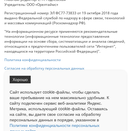
Учредитель: ООО «Орелтаймс»
Регистрационный номер: ЭЛ ФС77-73833 от 19 октября 2018 года
выдано Федеральной службой по надзору в сфере связи, технологий
и массовых коммуникаций (Роскомнадзор РФ).
"На информационном ресурсе применяются рекомендательные
технологии (информационные технологии предоставления
информации на основе сбора, систематизации и анализа сведений,
относящихся к предпочтениям пользователей сети "Интернет",
находящихся на территории Российской Федерации)".
Политика конфиденциальности
Согласие на обработку персональных данных
Хорошо
При использовании любого материала с данного сайта гипер-ссылка
на Сетевое издание «ОрелТаймс» обязательна.
Сайт использует cookie-файлы, чтобы сделать
ваше пребывание на нем максимально удобным. К
cайту подключен сервис веб-аналитики Яндекс.
Ограниченная статистика посещаемости доступна на сайте
Метрика, использующий cookie-файлы. Оставаясь
Liveinternet.ru
. Подробная статистика для рекламодателей по запросу
на сайте, вы даете свое согласие на обработку
у менеджера.
персональных данных в порядке, указанном в
Реклама
Документы
О нас
Контакты
Политике конфиденциальности персональных
данных сайта