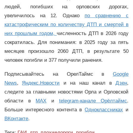
людей, погибших на орловских дорогах,
увеличилось на 12. Однако
по сравнению с
катастрофическим по количеству ДТП и смертей в
них прошлым годом,
численность ДТП в 2026 году
сократилась. Для понимания: в 2025 году за пять
месяцев произошло 2060 ДТП, в результате 50
человек погибли и 377 получили ранения.
Подписывайтесь на ОрелТаймс в
Google
News
,
Яндекс.Новости
и на наш канал в
Дзен
,
следите за главными новостями Орла и Орловской
области в
MAX
и
telegram-канале Орёлтаймс
.
Больше интересного контента в
Одноклассниках
и
ВКонтакте
.
Теги:
ГАИ
,
дтп
,
плохиедороги
,
погибли
,