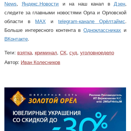
News
,
Яндекс.Новости
и на наш канал в
Дзен
,
следите за главными новостями Орла и Орловской
области в
MAX
и
telegram-канале Орёлтаймс
.
Больше интересного контента в
Одноклассниках
и
ВКонтакте
.
Теги:
взятка
,
криминал
,
СК
,
суд
,
уголовноедело
Автор:
Иван Колесников