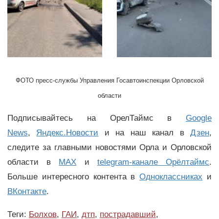
ФОТО пресс-службы Управления Госавтоинспекции Орловской
области
Подписывайтесь на ОрелТаймс в
Google
News
,
Яндекс.Новости
и на наш канал в
Дзен
,
следите за главными новостями Орла и Орловской
области в
MAX
и
telegram-канале Орёлтаймс
.
Больше интересного контента в
Одноклассниках
и
ВКонтакте
.
Теги:
Болхов
,
ГАИ
,
дтп
,
пострадавший
,