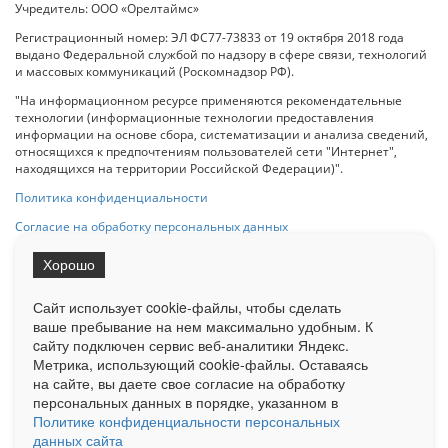
Учредитель: ООО «Орелтаймс»
Регистрационный номер: ЭЛ ФС77-73833 от 19 октября 2018 года
выдано Федеральной службой по надзору в сфере связи, технологий
и массовых коммуникаций (Роскомнадзор РФ).
"На информационном ресурсе применяются рекомендательные
технологии (информационные технологии предоставления
информации на основе сбора, систематизации и анализа сведений,
относящихся к предпочтениям пользователей сети "Интернет",
находящихся на территории Российской Федерации)".
Политика конфиденциальности
Согласие на обработку персональных данных
Хорошо
При использовании любого материала с данного сайта гипер-ссылка
на Сетевое издание «ОрелТаймс» обязательна.
Сайт использует cookie-файлы, чтобы сделать
ваше пребывание на нем максимально удобным. К
cайту подключен сервис веб-аналитики Яндекс.
Ограниченная статистика посещаемости доступна на сайте
Метрика, использующий cookie-файлы. Оставаясь
Liveinternet.ru
. Подробная статистика для рекламодателей по запросу
у менеджера.
на сайте, вы даете свое согласие на обработку
персональных данных в порядке, указанном в
Реклама
Документы
О нас
Контакты
Политике конфиденциальности персональных
данных сайта