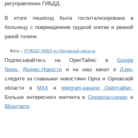
регуправлении ГИБДД.
В итоге пешеход была госпитализирована в
больницу с повреждением грудной клетки и рваной
раной голени.
Фото –
УГИБДД УМВД по Орловской области
.
Подписывайтесь на ОрелТаймс в
Google
News
,
Яндекс.Новости
и на наш канал в
Дзен
,
следите за главными новостями Орла и Орловской
области в
MAX
и
telegram-канале Орёлтаймс
.
Больше интересного контента в
Одноклассниках
и
ВКонтакте
.