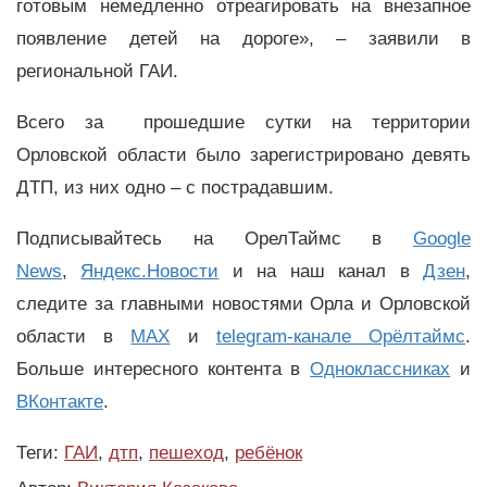
готовым немедленно отреагировать на внезапное
появление детей на дороге», – заявили в
региональной ГАИ.
Всего за прошедшие сутки на территории
Орловской области было зарегистрировано девять
ДТП, из них одно – с пострадавшим.
Подписывайтесь на ОрелТаймс в
Google
News
,
Яндекс.Новости
и на наш канал в
Дзен
,
следите за главными новостями Орла и Орловской
области в
MAX
и
telegram-канале Орёлтаймс
.
Больше интересного контента в
Одноклассниках
и
ВКонтакте
.
Теги:
ГАИ
,
дтп
,
пешеход
,
ребёнок