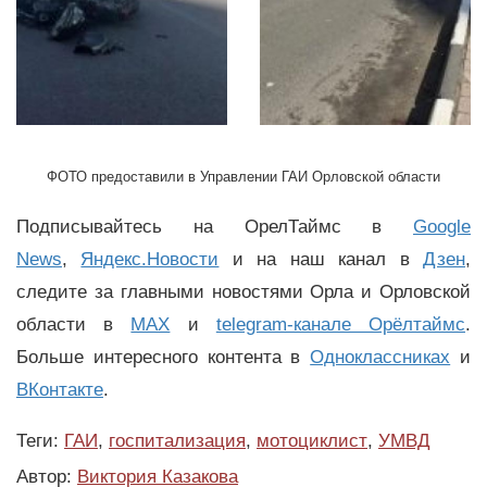
ФОТО предоставили в Управлении ГАИ Орловской области
Подписывайтесь на ОрелТаймс в
Google
News
,
Яндекс.Новости
и на наш канал в
Дзен
,
следите за главными новостями Орла и Орловской
области в
MAX
и
telegram-канале Орёлтаймс
.
Больше интересного контента в
Одноклассниках
и
ВКонтакте
.
Теги:
ГАИ
,
госпитализация
,
мотоциклист
,
УМВД
Автор:
Виктория Казакова