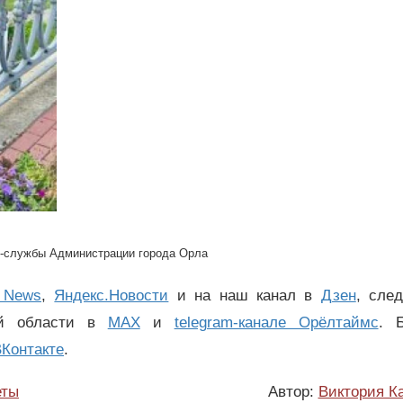
-службы Администрации города Орла
 News
,
Яндекс.Новости
и на наш канал в
Дзен
, сле
ой области в
MAX
и
telegram-канале Орёлтаймс
. 
Контакте
.
еты
Автор:
Виктория К