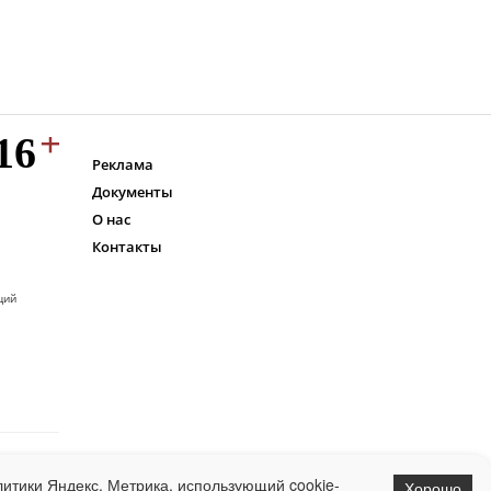
Реклама
Документы
О нас
Контакты
ций
итики Яндекс. Метрика, использующий cookie-
Хорошо