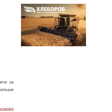
дите за
Больше
азакова