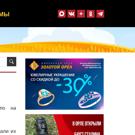
ММЫ
шпо на
сали их