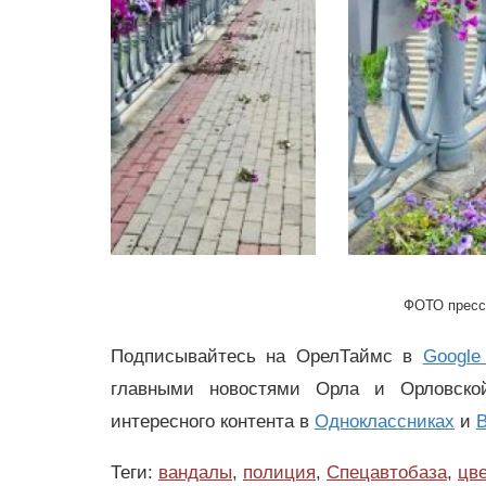
ФОТО пресс
Подписывайтесь на ОрелТаймс в
Google
главными новостями Орла и Орловск
интересного контента в
Одноклассниках
и
В
Теги:
вандалы
,
полиция
,
Спецавтобаза
,
цв