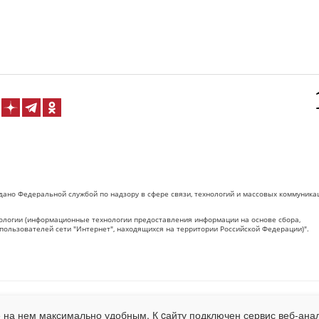
дано Федеральной службой по надзору в сфере связи, технологий и массовых коммуника
логии (информационные технологии предоставления информации на основе сбора,
пользователей сети "Интернет", находящихся на территории Российской Федерации)".
 на Сетевое издание «ОрелТаймс» обязательна.
 на нем максимально удобным. К cайту подключен сервис веб-анал