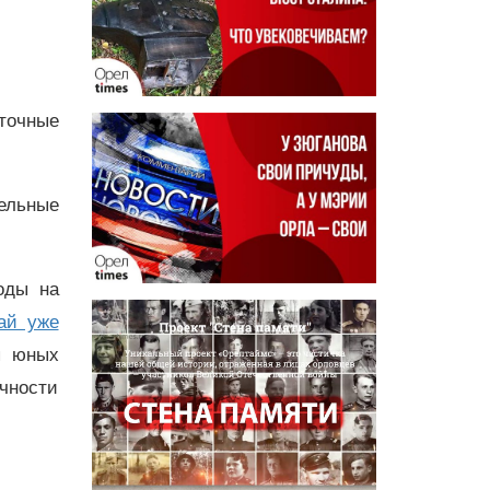
точные
тельные
оды на
ай уже
я юных
чности