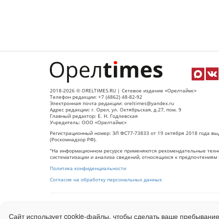
2018-2026 © ORELTIMES.RU | Сетевое издание «Орелтаймс»
Телефон редакции: +7 (4862) 48-82-92
Электронная почта редакции: oreltimes@yandex.ru
Адрес редакции: г. Орел, ул. Октябрьская, д.27, пом. 9
Главный редактор: Е. Н. Годлевская
Учредитель: ООО «Орелтаймс»
Регистрационный номер: ЭЛ ФС77-73833 от 19 октября 2018 года вы
(Роскомнадзор РФ).
"На информационном ресурсе применяются рекомендательные техно
систематизации и анализа сведений, относящихся к предпочтениям 
Политика конфиденциальности
Согласие на обработку персональных данных
При использовании любого материала с данного сайта гипер-ссылка
Сайт использует cookie-файлы, чтобы сделать ваше пребывание