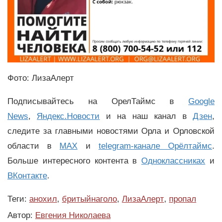
Фото: ЛизаАлерт
Подписывайтесь на ОрелТаймс в
Google
News
,
Яндекс.Новости
и на наш канал в
Дзен
,
следите за главными новостями Орла и Орловской
области в
MAX
и
telegram-канале Орёлтаймс
.
Больше интересного контента в
Одноклассниках
и
ВКонтакте
.
Теги:
анохил
,
бритыйнаголо
,
ЛизаАлерт
,
пропал
Автор:
Евгения Николаева