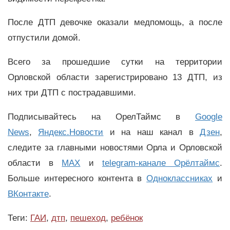
После ДТП девочке оказали медпомощь, а после
отпустили домой.
Всего за прошедшие сутки на территории
Орловской области зарегистрировано 13 ДТП, из
них три ДТП с пострадавшими.
Подписывайтесь на ОрелТаймс в
Google
News
,
Яндекс.Новости
и на наш канал в
Дзен
,
следите за главными новостями Орла и Орловской
области в
MAX
и
telegram-канале Орёлтаймс
.
Больше интересного контента в
Одноклассниках
и
ВКонтакте
.
Теги:
ГАИ
,
дтп
,
пешеход
,
ребёнок