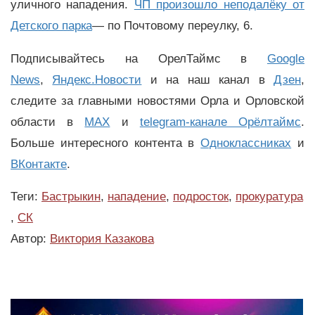
уличного нападения.
ЧП произошло неподалёку от
Детского парка
— по Почтовому переулку, 6.
Подписывайтесь на ОрелТаймс в
Google
News
,
Яндекс.Новости
и на наш канал в
Дзен
,
следите за главными новостями Орла и Орловской
области в
MAX
и
telegram-канале Орёлтаймс
.
Больше интересного контента в
Одноклассниках
и
ВКонтакте
.
Теги:
Бастрыкин
,
нападение
,
подросток
,
прокуратура
,
СК
Автор:
Виктория Казакова