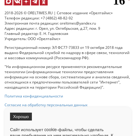
2018-2026 © ORELTIMES.RU | Сетевое издание «Орелтаймс»
Телефон редакции: +7 (4862) 48-82-92
Электронная почта редакции: oreltimes@yandex.ru
Адрес редакции: г. Орел, ул. Октябрьская, д.27, пом. 9
Главный редактор: Е. Н. Годлевская
Учредитель: ООО «Орелтаймс»
Регистрационный номер: ЭЛ ФС77-73833 от 19 октября 2018 года
выдано Федеральной службой по надзору в сфере связи, технологий
и массовых коммуникаций (Роскомнадзор РФ).
"На информационном ресурсе применяются рекомендательные
технологии (информационные технологии предоставления
информации на основе сбора, систематизации и анализа сведений,
относящихся к предпочтениям пользователей сети "Интернет",
находящихся на территории Российской Федерации)".
Политика конфиденциальности
Согласие на обработку персональных данных
Хорошо
При использовании любого материала с данного сайта гипер-ссылка
на Сетевое издание «ОрелТаймс» обязательна.
Сайт использует cookie-файлы, чтобы сделать
ваше пребывание на нем максимально удобным. К