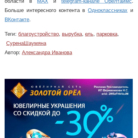
области в
MAX
и
telegram-канале Орёлтаймс
.
Больше интересного контента в
Одноклассниках
и
ВКонтакте
.
Теги:
благоустройство
,
вырубка
,
ель
,
парковка
,
СуренаШаумяна
Автор:
Александра Иванова