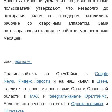
Новость активно обсуждается в соцсетях, некоторые
пользователи утверждают, что незадолго до
возгорания рядом со штендером находились
рабочие со сварочным аппаратом. Сама
автозаправочная станция не работает уже несколько
месяцев.
Фото –
ВКонтакте.
Подписывайтесь на ОрелТаймс в
Google
News
,
Яндекс.Новости
и на наш канал в
Дзен
,
следите за главными новостями Орла и Орловской
области в
MAX
и
telegram-канале Орёлтаймс
.
Больше интересного контента в
Одноклассниках
и
ВКонтакте
.