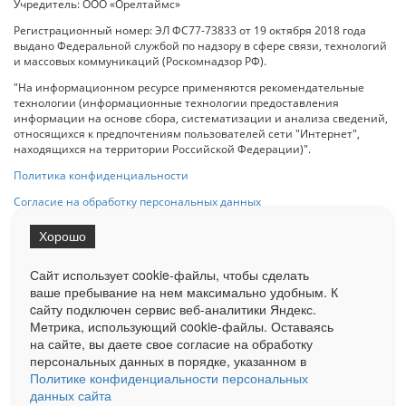
Учредитель: ООО «Орелтаймс»
Регистрационный номер: ЭЛ ФС77-73833 от 19 октября 2018 года
выдано Федеральной службой по надзору в сфере связи, технологий
и массовых коммуникаций (Роскомнадзор РФ).
"На информационном ресурсе применяются рекомендательные
технологии (информационные технологии предоставления
информации на основе сбора, систематизации и анализа сведений,
относящихся к предпочтениям пользователей сети "Интернет",
находящихся на территории Российской Федерации)".
Политика конфиденциальности
Согласие на обработку персональных данных
Хорошо
При использовании любого материала с данного сайта гипер-ссылка
на Сетевое издание «ОрелТаймс» обязательна.
Сайт использует cookie-файлы, чтобы сделать
ваше пребывание на нем максимально удобным. К
cайту подключен сервис веб-аналитики Яндекс.
Ограниченная статистика посещаемости доступна на сайте
Метрика, использующий cookie-файлы. Оставаясь
Liveinternet.ru
. Подробная статистика для рекламодателей по запросу
на сайте, вы даете свое согласие на обработку
у менеджера.
персональных данных в порядке, указанном в
Реклама
Документы
О нас
Контакты
Политике конфиденциальности персональных
данных сайта