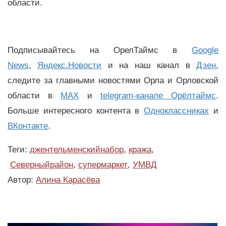
области.
Подписывайтесь на ОрелТаймс в
Google
News
,
Яндекс.Новости
и на наш канал в
Дзен
,
следите за главными новостями Орла и Орловской
области в
MAX
и
telegram-канале Орёлтаймс
.
Больше интересного контента в
Одноклассниках
и
ВКонтакте
.
Теги:
джентельменскийнабор
,
кража
,
Северныйрайон
,
супермаркет
,
УМВД
Автор:
Алина Карасёва