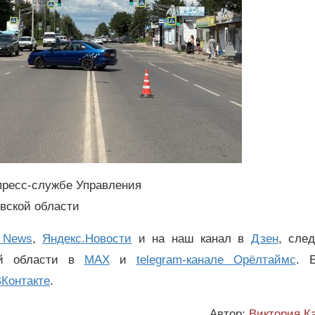
пресс-службе Управления
вской области
 News
,
Яндекс.Новости
и на наш канал в
Дзен
, сле
ой области в
MAX
и
telegram-канале Орёлтаймс
. 
Контакте
.
Автор:
Виктория К