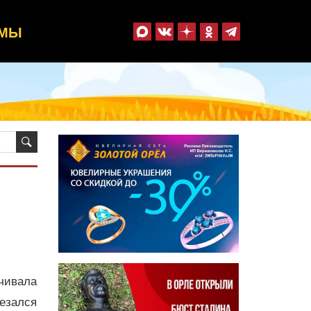
ММЫ
ачивала
езался