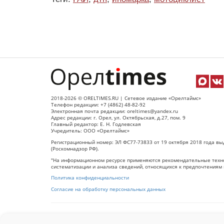
2018-2026 © ORELTIMES.RU | Сетевое издание «Орелтаймс»
Телефон редакции: +7 (4862) 48-82-92
Электронная почта редакции: oreltimes@yandex.ru
Адрес редакции: г. Орел, ул. Октябрьская, д.27, пом. 9
Главный редактор: Е. Н. Годлевская
Учредитель: ООО «Орелтаймс»
Регистрационный номер: ЭЛ ФС77-73833 от 19 октября 2018 года вы
(Роскомнадзор РФ).
"На информационном ресурсе применяются рекомендательные техно
систематизации и анализа сведений, относящихся к предпочтениям 
Политика конфиденциальности
Согласие на обработку персональных данных
При использовании любого материала с данного сайта гипер-ссылка