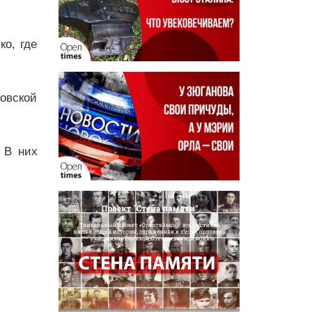
о, где
овской
 В них