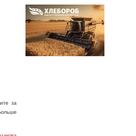
дите за
Больше
азакова