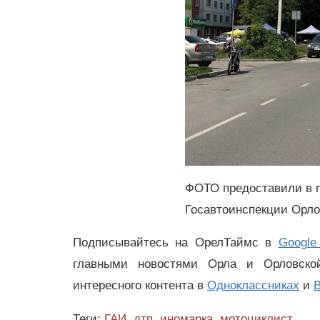
ФОТО предоставили в 
Госавтоинспекции Орло
Подписывайтесь на ОрелТаймс в
Google
главными новостями Орла и Орловск
интересного контента в
Одноклассниках
и
В
Теги:
ГАИ
,
дтп
,
иномарка
,
мотоциклист