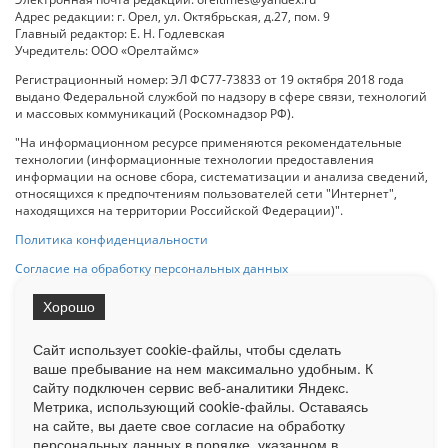
Адрес редакции: г. Орел, ул. Октябрьская, д.27, пом. 9
Главный редактор: Е. Н. Годлевская
Учредитель: ООО «Орелтаймс»
Регистрационный номер: ЭЛ ФС77-73833 от 19 октября 2018 года
выдано Федеральной службой по надзору в сфере связи, технологий
и массовых коммуникаций (Роскомнадзор РФ).
"На информационном ресурсе применяются рекомендательные
технологии (информационные технологии предоставления
информации на основе сбора, систематизации и анализа сведений,
относящихся к предпочтениям пользователей сети "Интернет",
находящихся на территории Российской Федерации)".
Политика конфиденциальности
Согласие на обработку персональных данных
Хорошо
При использовании любого материала с данного сайта гипер-ссылка
на Сетевое издание «ОрелТаймс» обязательна.
Сайт использует cookie-файлы, чтобы сделать
ваше пребывание на нем максимально удобным. К
cайту подключен сервис веб-аналитики Яндекс.
Ограниченная статистика посещаемости доступна на сайте
Метрика, использующий cookie-файлы. Оставаясь
Liveinternet.ru
. Подробная статистика для рекламодателей по запросу
на сайте, вы даете свое согласие на обработку
у менеджера.
персональных данных в порядке, указанном в