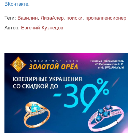
ВКонтакте
.
Теги:
Вавилин
,
ЛизаАлер
,
поиски
,
пропалпенсионер
Автор:
Евгений Кузнецов