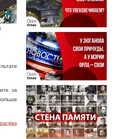
а
льтате
дите за
Больше
расёва