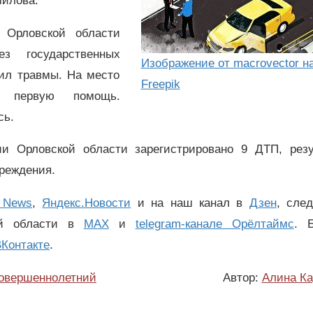
милова.
 Орловской области
з государственных
Изображение от macrovector н
чил травмы. На место
Freepik
 первую помощь.
сь.
и Орловской области зарегистрировано 9 ДТП, резу
вреждения.
 News
,
Яндекс.Новости
и на наш канал в
Дзен
, сле
ой области в
MAX
и
telegram-канале Орёлтаймс
. 
Контакте
.
овершеннолетний
Автор:
Алина Ка