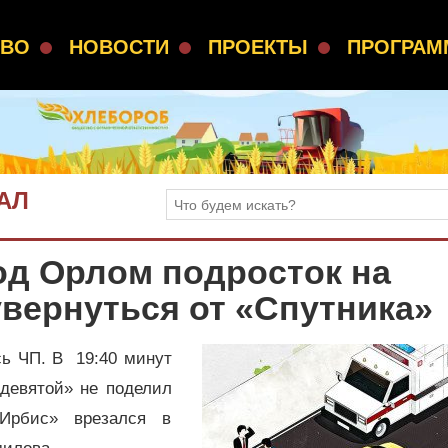
СВО
НОВОСТИ
ПРОЕКТЫ
ПРОГРА
АЛ
од Орлом подросток на
увернуться от «Спутника»
сь ЧП. В 19:40 минут
 девятой» не поделил
«Ирбис» врезался в