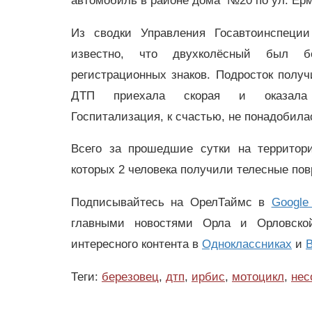
автомобиль в районе дома №20 по ул. Ер
Из сводки Управления Госавтоинспеции
известно, что двухколёсный был бе
регистрационных знаков. Подросток полу
ДТП приехала скорая и оказала
Госпитализация, к счастью, не понадобила
Всего за прошедшие сутки на территори
которых 2 человека получили телесные по
Подписывайтесь на ОрелТаймс в
Google
главными новостями Орла и Орловск
интересного контента в
Одноклассниках
и
В
Теги:
березовец
,
дтп
,
ирбис
,
мотоцикл
,
нес