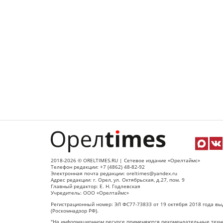
2018-2026 © ORELTIMES.RU | Сетевое издание «Орелтаймс»
Телефон редакции: +7 (4862) 48-82-92
Электронная почта редакции: oreltimes@yandex.ru
Адрес редакции: г. Орел, ул. Октябрьская, д.27, пом. 9
Главный редактор: Е. Н. Годлевская
Учредитель: ООО «Орелтаймс»
Регистрационный номер: ЭЛ ФС77-73833 от 19 октября 2018 года вы
(Роскомнадзор РФ).
"На информационном ресурсе применяются рекомендательные техно