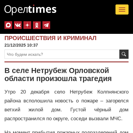
Tog
nav
ПРОИСШЕСТВИЯ И КРИМИНАЛ
21/12/2025 10:37
В селе Нетрубеж Орловской
области произошла трагедия
Утро 20 декабря село Нетрубеж Колпнянского
района всполошила новость о пожаре – загорелся
ветхий жилой дом. Густой чёрный дом
распространился по округе, соседи вызвали МЧС.
На момент прибытия пожарных подразделений дом