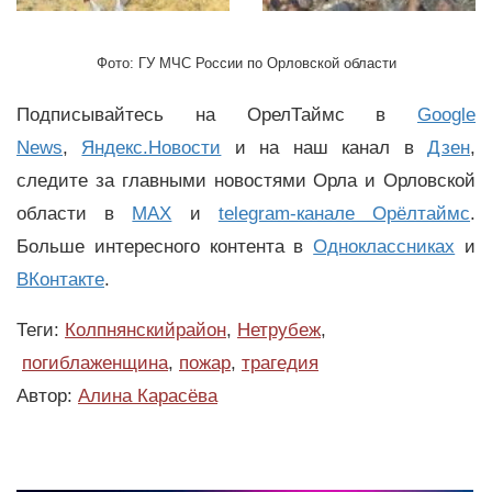
Фото: ГУ МЧС России по Орловской области
Подписывайтесь на ОрелТаймс в
Google
News
,
Яндекс.Новости
и на наш канал в
Дзен
,
следите за главными новостями Орла и Орловской
области в
MAX
и
telegram-канале Орёлтаймс
.
Больше интересного контента в
Одноклассниках
и
ВКонтакте
.
Теги:
Колпнянскийрайон
,
Нетрубеж
,
погиблаженщина
,
пожар
,
трагедия
Автор:
Алина Карасёва