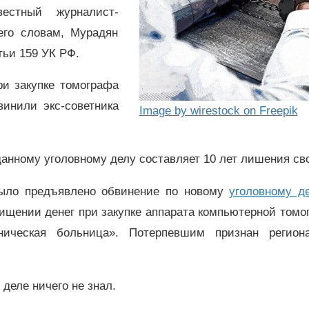
стный журналист-
его словам, Мурадян
тьи 159 УК РФ.
ри закупке томографа
инили экс-советника
Image by wirestock on Freepik
данному уголовному делу составляет 10 лет лишения св
было предъявлено обвинение по новому
уголовному д
хищении денег при закупке аппарата компьютерной том
ическая больница». Потерпевшим признан регион
 деле ничего не знал.