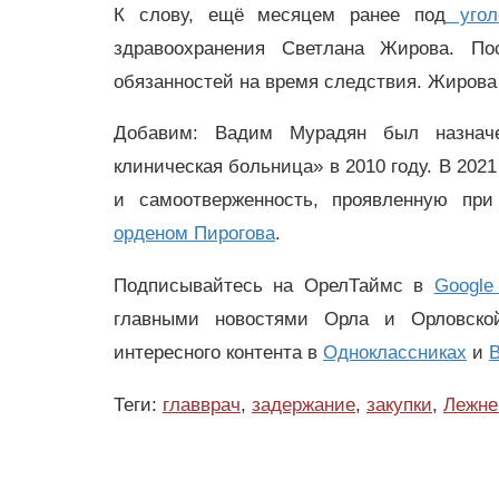
К слову, ещё месяцем ранее под
угол
здравоохранения Светлана Жирова. П
обязанностей на время следствия. Жирова
Добавим: Вадим Мурадян был назнач
клиническая больница» в 2010 году. В 202
и самоотверженность, проявленную при
орденом Пирогова
.
Подписывайтесь на ОрелТаймс в
Google
главными новостями Орла и Орловск
интересного контента в
Одноклассниках
и
В
Теги:
главврач
,
задержание
,
закупки
,
Лежне