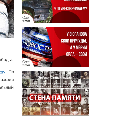
ободы.
елу
. По
ографии
альный