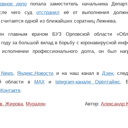
овное дело
попала заместитель начальника Департ
осле чего суд
отстранил
её от выполнения должн
 считается одной из ближайших соратниц Лежнева.
ен главным врачом БУЗ Орловской области «Обл
1 году за большой вклад в борьбу с коронавирусной ин
 исполнении профессионального долга, он был наг
 News
,
Яндекс.Новости
и на наш канал в
Дзен
, сле
ой области в
MAX
и
telegram-канале Орёлтаймс
. 
Контакте
.
в. Жирова
,
Мурадян
Автор:
Александр 