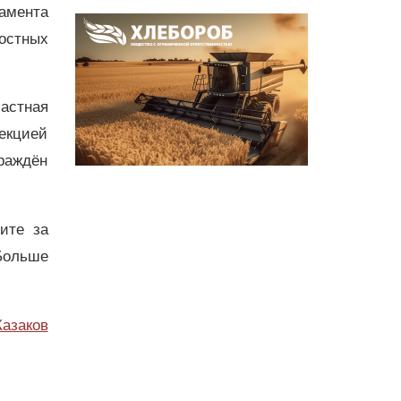
амента
остных
астная
фекцией
раждён
дите за
Больше
Казаков