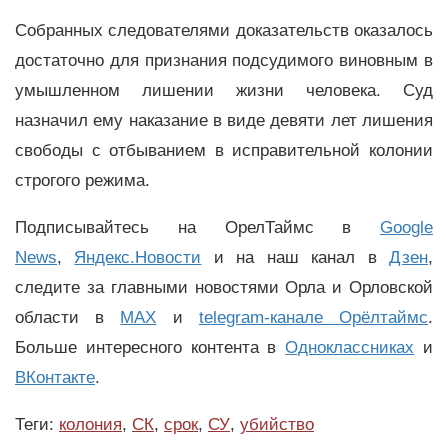
Собранных следователями доказательств оказалось
достаточно для признания подсудимого виновным в
умышленном лишении жизни человека. Суд
назначил ему наказание в виде девяти лет лишения
свободы с отбыванием в исправительной колонии
строгого режима.
Подписывайтесь на ОрелТаймс в
Google
News
,
Яндекс.Новости
и на наш канал в
Дзен
,
следите за главными новостями Орла и Орловской
области в
MAX
и
telegram-канале Орёлтаймс
.
Больше интересного контента в
Одноклассниках
и
ВКонтакте
.
Теги:
колония
,
СК
,
срок
,
СУ
,
убийство