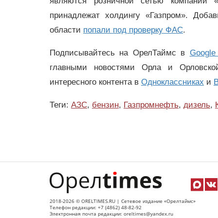
являются розничной сетью компании 
принадлежат холдингу «Газпром». Добав
области
попали под проверку ФАС
.
Подписывайтесь на ОрелТаймс в
Google
главными новостями Орла и Орловск
интересного контента в
Одноклассниках
и
В
Теги:
АЗС
,
бензин
,
Газпромнефть
,
дизель
,
2018-2026 © ORELTIMES.RU | Сетевое издание «Орелтаймс»
Телефон редакции: +7 (4862) 48-82-92
Электронная почта редакции: oreltimes@yandex.ru