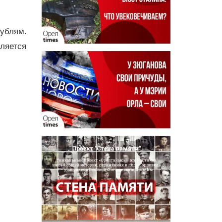
рублям.
вляется