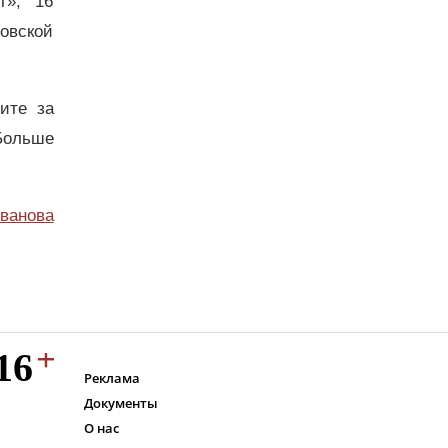
т»; 16
овской
дите за
Больше
ванова
Реклама
Документы
О нас