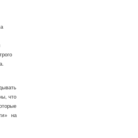
ма
и
трого
а.
дывать
ы, что
которые
ти» на