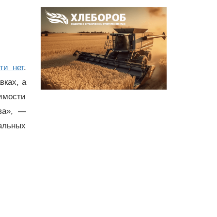
ти нет
.
вках, а
имости
ва», —
альных