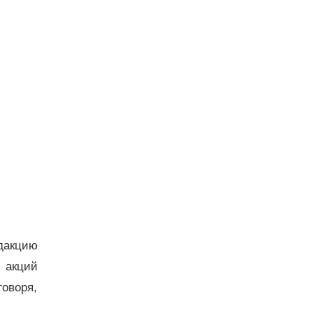
едакцию
 акций
оворя,