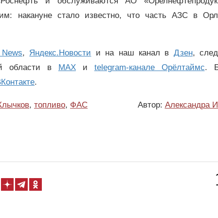
«Роснефть и обслуживаются АО «Орелнефтепродук
им: накануне стало известно, что часть АЗС в Орл
 News
,
Яндекс.Новости
и на наш канал в
Дзен
, сле
ой области в
MAX
и
telegram-канале Орёлтаймс
. 
Контакте
.
Клычков
,
топливо
,
ФАС
Автор:
Александра И